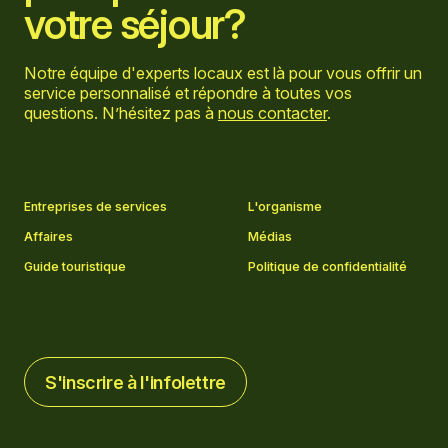
votre séjour?
Notre équipe d'experts locaux est là pour vous offrir un
service personnalisé et répondre à toutes vos
questions. N’hésitez pas à
nous contacter
.
Aller sur la page Facebook
Aller sur la page LinkedIn
Aller sur la page Instagram
Aller sur la page YouTube
Entreprises de services
L'organisme
Affaires
Médias
Guide touristique
Politique de confidentialité
S'inscrire à l'infolettre
S'inscrire à l'infolettre