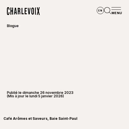
Aller au contenu principal
EN
MENU
Accueil
Ouvrir la
Blogue
Publié le dimanche 26 novembre 2023
(Mis à jour le lundi 5 janvier 2026)
©
Franci
Café Arômes et Saveurs, Baie Saint-Paul