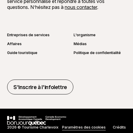
service personnalisé et répondre à toutes vos
questions. N’hésitez pas à
nous contacter
.
Aller sur la page Facebook
Aller sur la page LinkedIn
Aller sur la page Instagram
Aller sur la page YouTube
Entreprises de services
L'organisme
Affaires
Médias
Guide touristique
Politique de confidentialité
S'inscrire à l'infolettre
S'inscrire à l'infolettre
2026 © Tourisme Charlevoix
Paramètres des cookies
Crédits
Réalisé