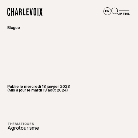
Aller au contenu principal
EN
MENU
Accueil
Ouvrir la
Blogue
Publié le mercredi 18 janvier 2023
(Mis à jour le mardi 13 août 2024)
©
André-
THÉMATIQUES
Agrotourisme