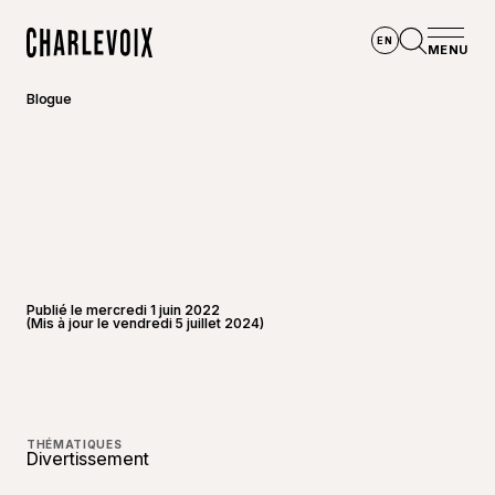
Aller au contenu principal
EN
MENU
Accueil
Ouvrir la
Blogue
Publié le mercredi 1 juin 2022
(Mis à jour le vendredi 5 juillet 2024)
©
Joannie
THÉMATIQUES
Divertissement