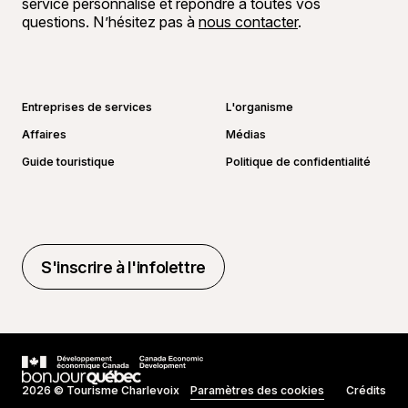
service personnalisé et répondre à toutes vos
questions. N’hésitez pas à
nous contacter
.
Aller sur la page Facebook
Aller sur la page LinkedIn
Aller sur la page Instagram
Aller sur la page YouTube
Entreprises de services
L'organisme
Affaires
Médias
Guide touristique
Politique de confidentialité
S'inscrire à l'infolettre
S'inscrire à l'infolettre
2026 © Tourisme Charlevoix
Paramètres des cookies
Crédits
Réalisé