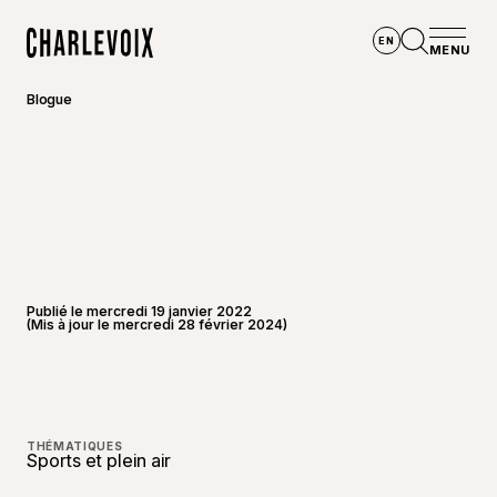
Aller au contenu principal
EN
MENU
Accueil
Ouvrir la
Blogue
Publié le mercredi 19 janvier 2022
(Mis à jour le mercredi 28 février 2024)
©
Joannie
THÉMATIQUES
Sports et plein air