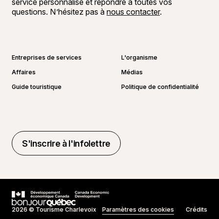
service personnalisé et répondre à toutes vos
questions. N’hésitez pas à
nous contacter
.
Aller sur la page Facebook
Aller sur la page LinkedIn
Aller sur la page Instagram
Aller sur la page YouTube
Entreprises de services
L'organisme
Affaires
Médias
Guide touristique
Politique de confidentialité
S'inscrire à l'infolettre
S'inscrire à l'infolettre
2026 © Tourisme Charlevoix
Paramètres des cookies
Crédits
Réalisé