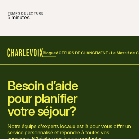
TEMPS DE LECTURE
5 minutes
Blogue
ACTEURS DE CHANGEMENT : Le Massif de Ch
Accueil
Besoin d’aide
pour planifier
votre séjour?
Notre équipe d'experts locaux est là pour vous offrir un
service personnalisé et répondre à toutes vos
questions. N’hésitez pas à
nous contacter
.