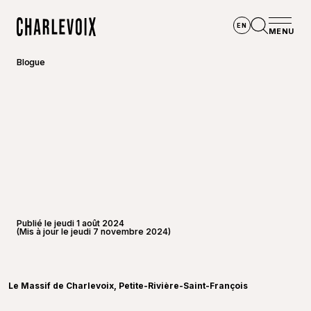
Aller au contenu principal
EN
MENU
Accueil
Ouvrir la
Blogue
Publié le jeudi 1 août 2024
(Mis à jour le jeudi 7 novembre 2024)
©
Le Mas
Le Massif de Charlevoix, Petite-Rivière-Saint-François