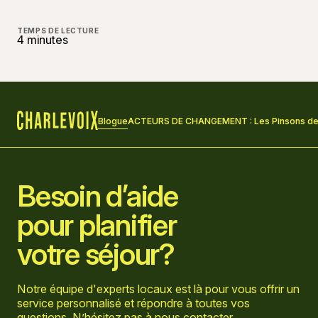
TEMPS DE LECTURE
4 minutes
Blogue
ACTEURS DE CHANGEMENT : Les Pinsons de
Accueil
Besoin d’aide
pour planifier
votre séjour?
Notre équipe d'experts locaux est là pour vous offrir un
service personnalisé et répondre à toutes vos
questions. N’hésitez pas à
nous contacter
.