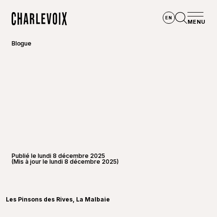
Aller au contenu principal
EN
MENU
Accueil
Ouvrir la
Blogue
Publié le lundi 8 décembre 2025
(Mis à jour le lundi 8 décembre 2025)
©
Mickaë
Les Pinsons des Rives, La Malbaie