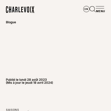
Aller au contenu principal
EN
MENU
Accueil
Ouvrir la
Blogue
Publié le lundi 28 août 2023
(Mis à jour le jeudi 18 avril 2024)
©
André-
SAISONS