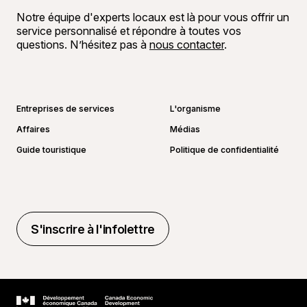
Notre équipe d'experts locaux est là pour vous offrir un
service personnalisé et répondre à toutes vos
questions. N’hésitez pas à
nous contacter
.
Aller sur la page Facebook
Aller sur la page LinkedIn
Aller sur la page Instagram
Aller sur la page YouTube
Entreprises de services
L'organisme
Affaires
Médias
Guide touristique
Politique de confidentialité
S'inscrire à l'infolettre
S'inscrire à l'infolettre