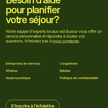
pour planifier
votre séjour?
Notre équipe d'experts locaux est là pour vous offrir un
service personnalisé et répondre à toutes vos
questions. N’hésitez pas à
nous contacter
.
Aller sur la page Facebook
Aller sur la page LinkedIn
Aller sur la page Instagram
Aller sur la page YouTube
Entreprises de services
L'organisme
Affaires
Médias
Guide touristique
Politique de confidentialité
S'inscrire à l'infolettre