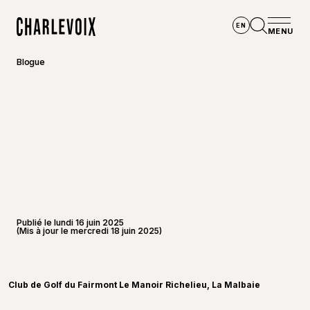
Aller au contenu principal
EN
MENU
Accueil
Ouvrir la
Blogue
Publié le lundi 16 juin 2025
(Mis à jour le mercredi 18 juin 2025)
©
Fairmo
Club de Golf du Fairmont Le Manoir Richelieu, La Malbaie