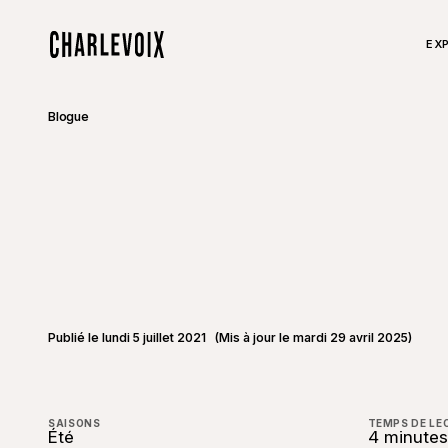
Aller au contenu principal
TO
EX
Accueil
Blogue
Publié le lundi 5 juillet 2021
(Mis à jour le mardi 29 avril 2025)
SAISONS
TEMPS DE LE
Été
4 minutes