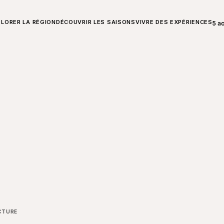
UT SUR CHARLEVOIX
PLORER LA RÉGION
DÉCOUVRIR LES SAISONS
VIVRE DES EXPÉRIENCES
5 a
Ouv
CTURE