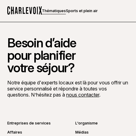
Thématiques
Sports et plein air
Accueil
Besoin d’aide
pour planifier
votre séjour?
Notre équipe d'experts locaux est là pour vous offrir un
service personnalisé et répondre à toutes vos
questions. N’hésitez pas à
nous contacter
.
Aller sur la page Facebook
Aller sur la page LinkedIn
Aller sur la page Instagram
Aller sur la page YouTube
Entreprises de services
L'organisme
Affaires
Médias