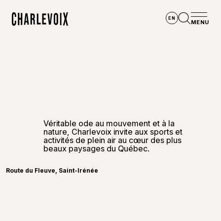
Aller au contenu principal
EN
MENU
Accueil
Ouvrir la
Véritable ode au mouvement et à la
nature, Charlevoix invite aux sports et
activités de plein air au cœur des plus
©
Touris
beaux paysages du Québec.
Route du Fleuve, Saint-Irénée