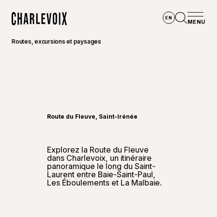
Aller au contenu principal
EN
MENU
Accueil
Ouvrir la
Routes, excursions et paysages
©
Go-Xp
Route du Fleuve, Saint-Irénée
Explorez la Route du Fleuve
dans Charlevoix, un itinéraire
panoramique le long du Saint-
Laurent entre Baie-Saint-Paul,
Les Éboulements et La Malbaie.