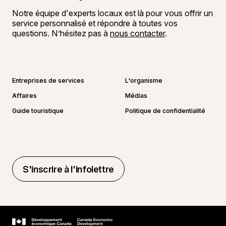
Notre équipe d'experts locaux est là pour vous offrir un
service personnalisé et répondre à toutes vos
questions. N’hésitez pas à
nous contacter
.
Aller sur la page Facebook
Aller sur la page LinkedIn
Aller sur la page Instagram
Aller sur la page YouTube
Entreprises de services
L'organisme
Affaires
Médias
Guide touristique
Politique de confidentialité
S'inscrire à l'infolettre
S'inscrire à l'infolettre