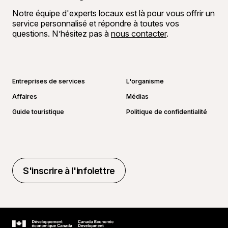
Notre équipe d'experts locaux est là pour vous offrir un
service personnalisé et répondre à toutes vos
questions. N’hésitez pas à
nous contacter
.
Aller sur la page Facebook
Aller sur la page LinkedIn
Aller sur la page Instagram
Aller sur la page YouTube
Entreprises de services
L'organisme
Affaires
Médias
Guide touristique
Politique de confidentialité
S'inscrire à l'infolettre
S'inscrire à l'infolettre