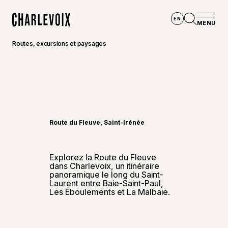
Aller au contenu principal
EN
MENU
Accueil
Ouvrir la
Routes, excursions et paysages
©
Go-Xp
Route du Fleuve, Saint-Irénée
Explorez la Route du Fleuve
dans Charlevoix, un itinéraire
panoramique le long du Saint-
Laurent entre Baie-Saint-Paul,
Les Éboulements et La Malbaie.