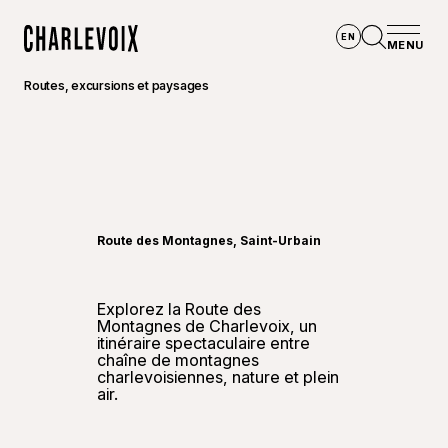
Aller au contenu principal
EN
MENU
Accueil
Ouvrir la
Routes, excursions et paysages
©
Simon
Route des Montagnes, Saint-Urbain
Explorez la Route des
Montagnes de Charlevoix, un
itinéraire spectaculaire entre
chaîne de montagnes
charlevoisiennes, nature et plein
air.