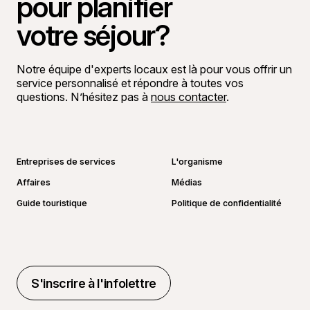
pour planifier
votre séjour?
Notre équipe d'experts locaux est là pour vous offrir un
service personnalisé et répondre à toutes vos
questions. N’hésitez pas à
nous contacter
.
Aller sur la page Facebook
Aller sur la page LinkedIn
Aller sur la page Instagram
Aller sur la page YouTube
Entreprises de services
L'organisme
Affaires
Médias
Guide touristique
Politique de confidentialité
S'inscrire à l'infolettre
S'inscrire à l'infolettre