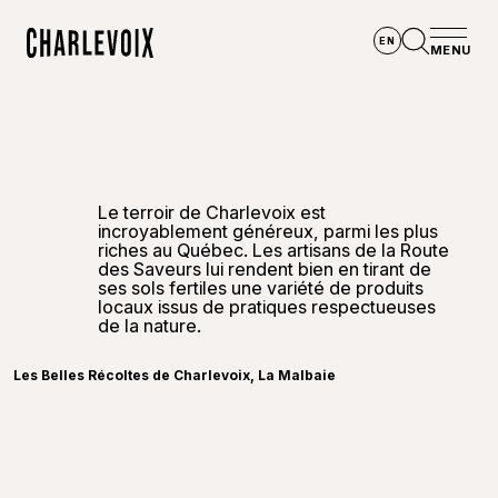
Aller au contenu principal
EN
MENU
Accueil
Ouvrir la
Le terroir de Charlevoix est
incroyablement généreux, parmi les plus
riches au Québec. Les artisans de la Route
des Saveurs lui rendent bien en tirant de
ses sols fertiles une variété de produits
locaux issus de pratiques respectueuses
M
de la nature.
Les Belles Récoltes de Charlevoix, La Malbaie