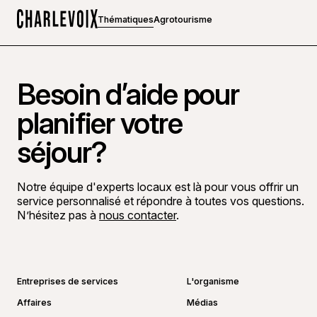
Thématiques
Agrotourisme
Accueil
Besoin d’aide pour
planifier votre
séjour?
Notre équipe d'experts locaux est là pour vous offrir un
service personnalisé et répondre à toutes vos questions.
N’hésitez pas à
nous contacter
.
Aller sur la page Facebook
Aller sur la page LinkedIn
Aller sur la page Instagram
Aller sur la page YouTube
Entreprises de services
L'organisme
Affaires
Médias