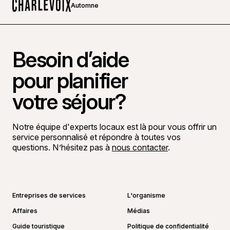
Automne
Accueil
Besoin d’aide
pour planifier
votre séjour?
Notre équipe d'experts locaux est là pour vous offrir un
service personnalisé et répondre à toutes vos
questions. N’hésitez pas à
nous contacter
.
Aller sur la page Facebook
Aller sur la page LinkedIn
Aller sur la page Instagram
Aller sur la page YouTube
Entreprises de services
L'organisme
Affaires
Médias
Guide touristique
Politique de confidentialité