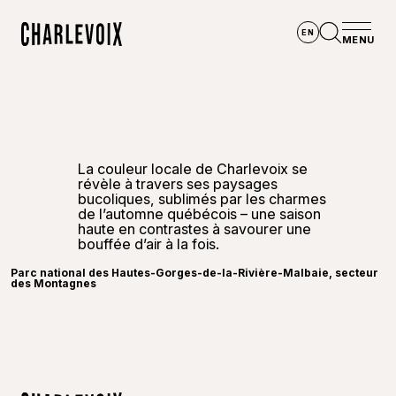
Aller au contenu principal
EN
MENU
Accueil
Ouvrir la
La couleur locale de Charlevoix se
révèle à travers ses paysages
bucoliques, sublimés par les charmes
de l’automne québécois – une saison
haute en contrastes à savourer une
©
André-
bouffée d’air à la fois.
Parc national des Hautes-Gorges-de-la-Rivière-Malbaie, secteur
des Montagnes