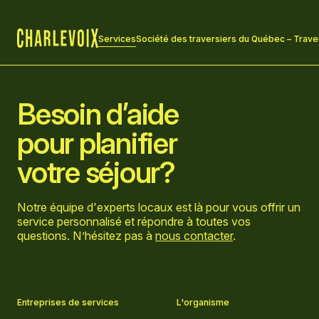
Services
Société des traversiers du Québec – Trav
Accueil
Besoin d’aide
pour planifier
votre séjour?
Notre équipe d'experts locaux est là pour vous offrir un
service personnalisé et répondre à toutes vos
questions. N’hésitez pas à
nous contacter
.
Aller sur la page Facebook
Aller sur la page LinkedIn
Aller sur la page Instagram
Aller sur la page YouTube
Entreprises de services
L'organisme