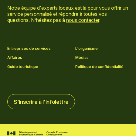
Notre équipe d'experts locaux est là pour vous offrir un
service personnalisé et répondre à toutes vos
questions. N’hésitez pas à
nous contacter
.
Aller sur la page Facebook
Aller sur la page LinkedIn
Aller sur la page Instagram
Aller sur la page YouTube
Entreprises de services
L'organisme
Affaires
Médias
Guide touristique
Politique de confidentialité
S'inscrire à l'infolettre
S'inscrire à l'infolettre