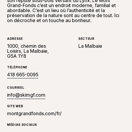
son réputé sous-bois Versant du Lynx. Le Mont
Grand-Fonds c’est un endroit moderne, familial et
abordable. C’est un lieu où l’authenticité et la
préservation de la nature sont au centre de tout. Ici
on décroche et on touche au bonheur.
ADRESSE
SECTEUR
1000, chemin des
La Malbaie
Loisirs, La Malbaie,
G5A 1Y8
TÉLÉPHONE
418 665-0095
COURRIEL
info@skimgf.com
SITE WEB
montgrandfonds.com/fr/
MÉDIAS SOCIAUX