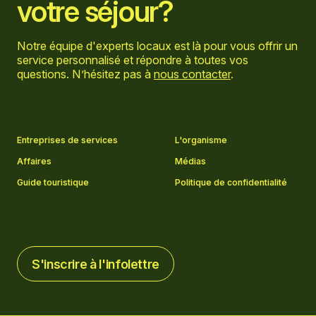
votre séjour?
Notre équipe d'experts locaux est là pour vous offrir un
service personnalisé et répondre à toutes vos
questions. N’hésitez pas à
nous contacter
.
Aller sur la page Facebook
Aller sur la page LinkedIn
Aller sur la page Instagram
Aller sur la page YouTube
Entreprises de services
L'organisme
Affaires
Médias
Guide touristique
Politique de confidentialité
S'inscrire à l'infolettre
S'inscrire à l'infolettre