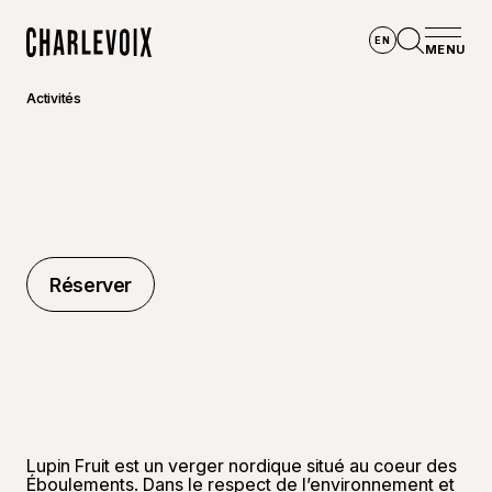
Aller au contenu principal
EN
MENU
Accueil
Ouvrir la
Activités
Réserver
Réserver
Lupin Fruit est un verger nordique situé au coeur des
Éboulements. Dans le respect de l’environnement et