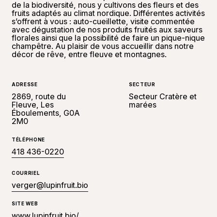
de la biodiversité, nous y cultivons des fleurs et des
fruits adaptés au climat nordique. Différentes activités
s’offrent à vous : auto-cueillette, visite commentée
avec dégustation de nos produits fruités aux saveurs
florales ainsi que la possibilité de faire un pique-nique
champêtre. Au plaisir de vous accueillir dans notre
décor de rêve, entre fleuve et montagnes.
ADRESSE
SECTEUR
2869, route du
Secteur Cratère et
Fleuve, Les
marées
Éboulements, G0A
2M0
TÉLÉPHONE
418 436-0220
COURRIEL
verger@lupinfruit.bio
SITE WEB
www.lupinfruit.bio/