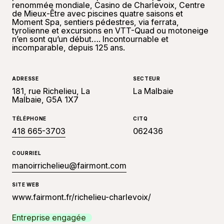
renommée mondiale, Casino de Charlevoix, Centre
de Mieux-Être avec piscines quatre saisons et
Moment Spa, sentiers pédestres, via ferrata,
tyrolienne et excursions en VTT-Quad ou motoneige
n’en sont qu’un début…. Incontournable et
incomparable, depuis 125 ans.
ADRESSE
SECTEUR
181, rue Richelieu, La
La Malbaie
Malbaie, G5A 1X7
TÉLÉPHONE
CITQ
418 665-3703
062436
COURRIEL
manoirrichelieu@fairmont.com
SITE WEB
www.fairmont.fr/richelieu-charlevoix/
Entreprise engagée