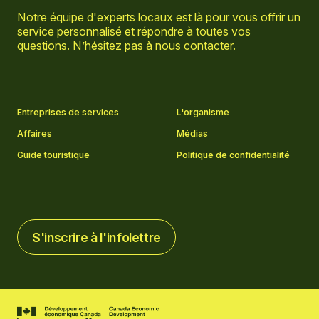
Notre équipe d'experts locaux est là pour vous offrir un
service personnalisé et répondre à toutes vos
questions. N’hésitez pas à
nous contacter
.
Aller sur la page Facebook
Aller sur la page LinkedIn
Aller sur la page Instagram
Aller sur la page YouTube
Entreprises de services
L'organisme
Affaires
Médias
Guide touristique
Politique de confidentialité
S'inscrire à l'infolettre
S'inscrire à l'infolettre