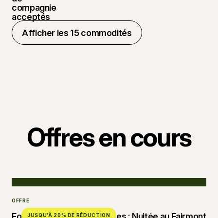
Afficher les 15 commodités
Afficher les 15 commodités
Offres en cours
OFFRE
Forfait croisière aux baleines : Nuitée au Fairmont
JUSQU’À 20% DE RÉDUCTION