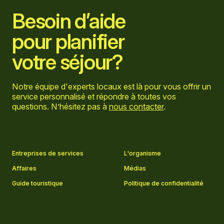
Besoin d’aide
pour planifier
votre séjour?
Notre équipe d'experts locaux est là pour vous offrir un
service personnalisé et répondre à toutes vos
questions. N’hésitez pas à
nous contacter
.
Aller sur la page Facebook
Aller sur la page LinkedIn
Aller sur la page Instagram
Aller sur la page YouTube
Entreprises de services
L'organisme
Affaires
Médias
Guide touristique
Politique de confidentialité