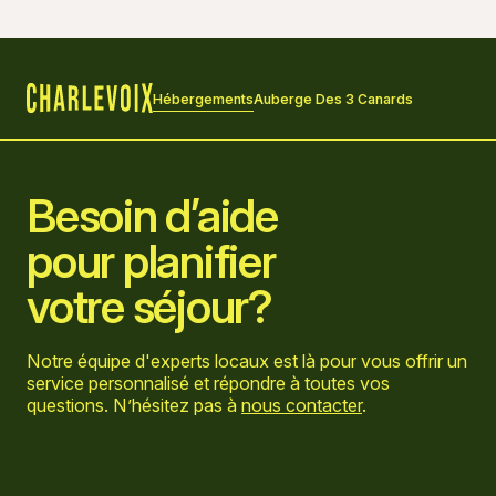
Hébergements
Auberge Des 3 Canards
Accueil
Besoin d’aide
pour planifier
votre séjour?
Notre équipe d'experts locaux est là pour vous offrir un
service personnalisé et répondre à toutes vos
questions. N’hésitez pas à
nous contacter
.
Aller sur la page Facebook
Aller sur la page LinkedIn
Aller sur la page Instagram
Aller sur la page YouTube