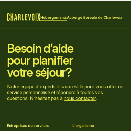
Hébergements
Auberge Boréale de Charlevoix
Accueil
Besoin d’aide
pour planifier
votre séjour?
Notre équipe d'experts locaux est là pour vous offrir un
service personnalisé et répondre à toutes vos
questions. N’hésitez pas à
nous contacter
.
Aller sur la page Facebook
Aller sur la page LinkedIn
Aller sur la page Instagram
Aller sur la page YouTube
Entreprises de services
L'organisme