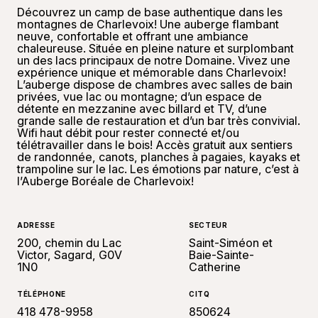
Découvrez un camp de base authentique dans les
montagnes de Charlevoix! Une auberge flambant
neuve, confortable et offrant une ambiance
chaleureuse. Située en pleine nature et surplombant
un des lacs principaux de notre Domaine. Vivez une
expérience unique et mémorable dans Charlevoix!
L’auberge dispose de chambres avec salles de bain
privées, vue lac ou montagne; d’un espace de
détente en mezzanine avec billard et TV, d’une
grande salle de restauration et d’un bar très convivial.
Wifi haut débit pour rester connecté et/ou
télétravailler dans le bois! Accès gratuit aux sentiers
de randonnée, canots, planches à pagaies, kayaks et
trampoline sur le lac. Les émotions par nature, c’est à
l’Auberge Boréale de Charlevoix!
ADRESSE
SECTEUR
200, chemin du Lac
Saint-Siméon et
Victor, Sagard, G0V
Baie-Sainte-
1N0
Catherine
TÉLÉPHONE
CITQ
418 478-9958
850624